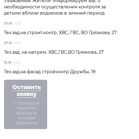
Уважаемые Жители! Информируем Вас о
необходимости осуществления контроля за
детьми вблизи водоемов в зимний период
27.10
2025
Тех.зад.на строит.контр. ХВС, ГВС, ВО Грязнова, 27
27.10
2025
Тех.зад. на кап.рем. ХВС,ГВС,ВО Грязнова, 27
15.10
2025
Тех.зад.на фасад стройконтр Дружбы, 19
Оставить
заявку
С помощью
простой
формы в
личном
кабинете