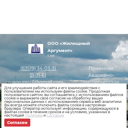
ООО «Жилищный
Аргумент»
© 2026
(83519)
34-03-31
Приемная
51-71-61
Аварийно-
ooo.jreu.6@gmail.com
диспетчерская
Для улучшения работы сайта и его взаимодействия с
служба
пользователями мы используем файлы cookie. Продолжая
пользоваться сайтом, вы соглашаетесь с использованием файлов
cookie и выражаете своё согласие на обработку ваших
персональных данных с использованием сервиса веб-аналитики.
Оставить заявку
Вы всегда можете отключить файлы cookie в настройках
браузера. Оператор использует информацию, содержащуюся в
файлах cookie в течение сроков и на условиях, указанных в
Политика конфиденциальности
настоящей
Политике
и
Согласии
Согласен