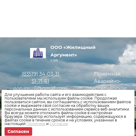
ООО «Жилищный
Аргумент»
© 2026
(83519)
34-03-31
Приемная
51-71-61
Аварийно-
ooo.jreu.6@gmail.com
диспетчерская
Для улучшения работы сайта и его взаимодействия с
служба
пользователями мы используем файлы cookie. Продолжая
пользоваться сайтом, вы соглашаетесь с использованием файлов
cookie и выражаете своё согласие на обработку ваших
персональных данных с использованием сервиса веб-аналитики.
Оставить заявку
Вы всегда можете отключить файлы cookie в настройках
браузера. Оператор использует информацию, содержащуюся в
файлах cookie в течение сроков и на условиях, указанных в
Политика конфиденциальности
настоящей
Политике
и
Согласии
Согласен