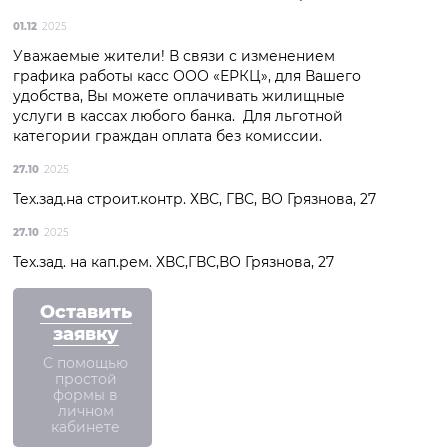
01.12
2025
Уважаемые жители! В связи с изменением
графика работы касс ООО «ЕРКЦ», для Вашего
удобства, Вы можете оплачивать жилищные
услуги в кассах любого банка. Для льготной
категории граждан оплата без комиссии.
27.10
2025
Тех.зад.на строит.контр. ХВС, ГВС, ВО Грязнова, 27
27.10
2025
Тех.зад. на кап.рем. ХВС,ГВС,ВО Грязнова, 27
Оставить
заявку
С помощью
простой
формы в
личном
кабинете