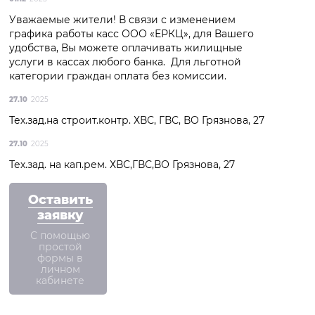
Уважаемые жители! В связи с изменением
графика работы касс ООО «ЕРКЦ», для Вашего
удобства, Вы можете оплачивать жилищные
услуги в кассах любого банка. Для льготной
категории граждан оплата без комиссии.
27.10
2025
Тех.зад.на строит.контр. ХВС, ГВС, ВО Грязнова, 27
27.10
2025
Тех.зад. на кап.рем. ХВС,ГВС,ВО Грязнова, 27
Оставить
заявку
С помощью
простой
формы в
личном
кабинете