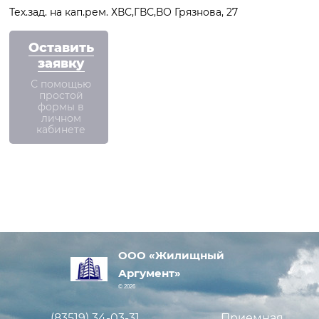
Тех.зад. на кап.рем. ХВС,ГВС,ВО Грязнова, 27
Оставить
заявку
С помощью
простой
формы в
личном
кабинете
ООО «Жилищный
Аргумент»
© 2026
(83519)
34-03-31
Приемная