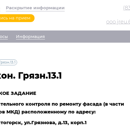
(8
а
Раскрытие информации
ись на прием
ooo.jreu
осы
Информация
рязн.13.1
н. Грязн.13.1
КОЕ ЗАДАНИЕ
тельного контроля по ремонту фасада (в части
в МКД) расположенному по адресу:
огорск, ул.Грязнова, д.13, корп.1