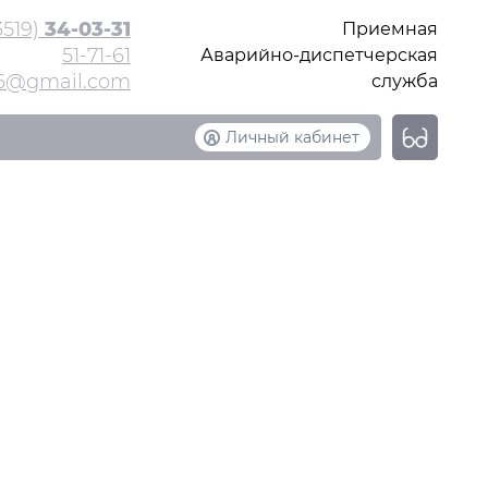
3519)
34-03-31
Приемная
51-71-61
Аварийно-диспетчерская
.6@gmail.com
служба
Личный кабинет