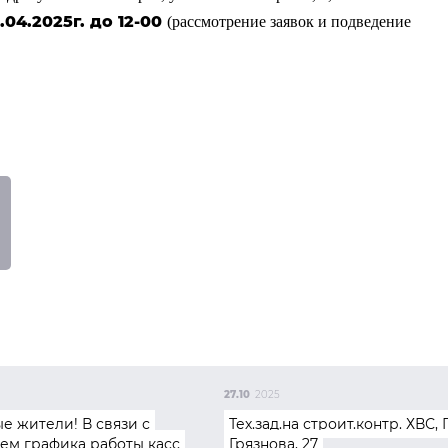
1.04.2025г. до 12-00
(рассмотрение заявок и подведение
27.10
2025
е жители! В связи с
Тех.зад.на строит.контр. ХВС, 
ем графика работы касс
Грязнова, 27