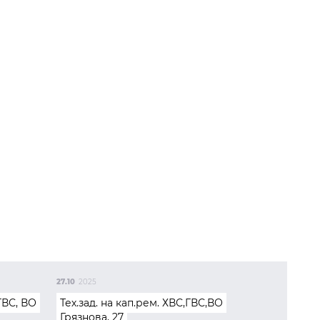
27.10
2025
ГВС, ВО
Тех.зад. на кап.рем. ХВС,ГВС,ВО
Грязнова, 27