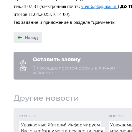
до 1
тел.34-07-31 (электронная почта:
vreu
-6.
pto
@
mail
.
ru
)
итогов 11.04.2025г. в 14-00).
Тех задание и приложение в разделе "Документы"
Назад
Оставить заявку
С помощью простой формы в личном
кабинете
Другие новости
03.12
2025
01.12
2025
Уважаемые Жители! Информируем
Уважаемы
Вас о необходимости осуществления
изменени