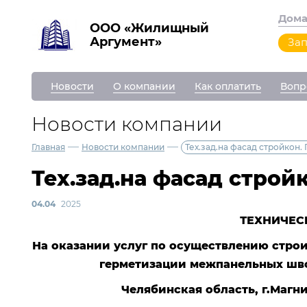
Дом
ООО «Жилищный
Аргумент»
Зап
Новости
О компании
Как оплатить
Вопр
Новости компании
—
—
Главная
Новости компании
Тех.зад.на фасад стройкон. Г
Тех.зад.на фасад стройко
04.04
2025
ТЕХНИЧЕС
На оказании услуг по осуществлению строи
герметизации межпанельных шво
Челябинская область, г.Магнит